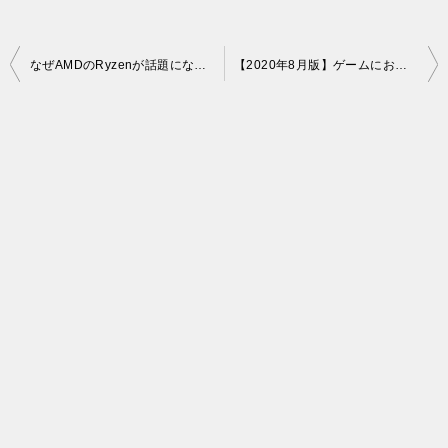
投
なぜAMDのRyzenが話題になっているのか？【圧倒的なコスパの理由】
【2020年8月版】ゲームにおすすめのCPUはIntel・AMDどっち？
稿
ナ
ビ
ゲ
ー
シ
ョ
ン