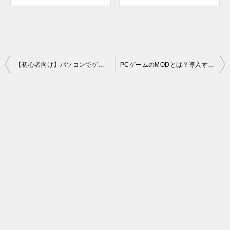
投
【初心者向け】パソコンでゲームをプレイする3つの手順まとめ
PCゲームのMODとは？導入すると何が変わる？【メリット・デメリット】
稿
ナ
ビ
ゲ
ー
シ
ョ
ン