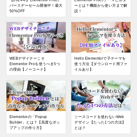
【2024年】Elementor Proの
Elementor Proのテーマビルダ
バースデーセール開催中！最大
ーとは？機能から使い方まで解
50%OFF
説！
WEBデザイナーこそ
Hello Elementorで子テーマを
Elementor Proを使うべき5つ
使う方法【ダウンロード用ファ
の理由【ノーコード】
イルあり】
Elementorの「Popup
ソースコードを使わないWeb
Builder」とは？【高度なポッ
デザイン【たった1つの方法】
プアップの作り方】
とは？