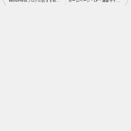
WordPressブログのおすすめレンタルサーバーは？目的に合わせた選び方
ホームページ・LP・通販サイトを無料で制作できるサービス【5選】
稿
ナ
ビ
ゲ
ー
シ
ョ
ン