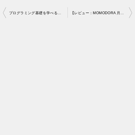
投
プログラミング基礎を学べるおすすめゲーム3選【論理的思考を鍛える】
【レビュー：MOMODORA 月下のレクイエム】2Dメトロイドヴァニアの良作！
稿
ナ
ビ
ゲ
ー
シ
ョ
ン