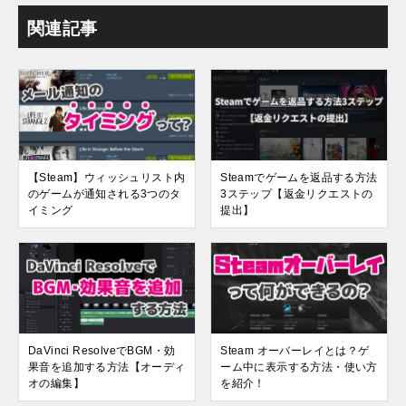
関連記事
【Steam】ウィッシュリスト内
Steamでゲームを返品する方法
のゲームが通知される3つのタ
3ステップ【返金リクエストの
イミング
提出】
DaVinci ResolveでBGM・効
Steam オーバーレイとは？ゲ
果音を追加する方法【オーディ
ーム中に表示する方法・使い方
オの編集】
を紹介！