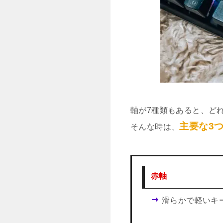
軸が7種類もあると、ど
主要な3
そんな時は、
赤軸
滑らかで軽いキ