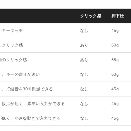
クリック感
押下圧
いキータッチ
なし
45g
たクリック感
あり
60g
触のクリック感
あり
55g
く、キーの戻りが速い
なし
60g
く、打鍵音を30％削減できる
なし
45g
・接点が短く、素早い入力ができる
なし
45g
が低く、小さな動きで入力できる
なし
45g