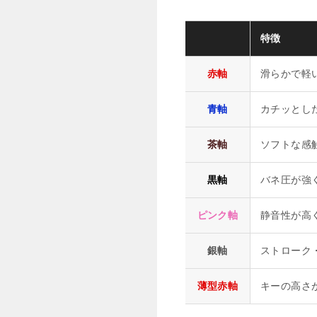
特徴
赤軸
滑らかで軽
青軸
カチッとし
茶軸
ソフトな感
黒軸
バネ圧が強
ピンク軸
静音性が高
銀軸
ストローク
薄型赤軸
キーの高さ