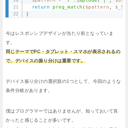
$pattern
=
'/'
.
implode
(
'|'
,
$use
return
preg_match
(
$pattern
,
$_SE
}
今はレスポンシブデザインが当たり前となっていま
す。
同じテーマでPC・タブレット・スマホが表示されるの
で、デバイスの振り分けは重要です。
デバイス振り分けの選択肢の1つとして、今回のような
条件分岐があります。
僕はプログラマーではありませんが、知っておいて良
かったと感じることが多いです。