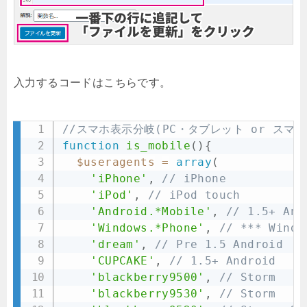
入力するコードはこちらです。
//スマホ表示分岐(PC・タブレット or スマホ
function
is_mobile
(
)
{
$useragents
=
array
(
'iPhone'
,
// iPhone
'iPod'
,
// iPod touch
'Android.*Mobile'
,
// 1.5+ And
'Windows.*Phone'
,
// *** Windo
'dream'
,
// Pre 1.5 Android
'CUPCAKE'
,
// 1.5+ Android
'blackberry9500'
,
// Storm
'blackberry9530'
,
// Storm