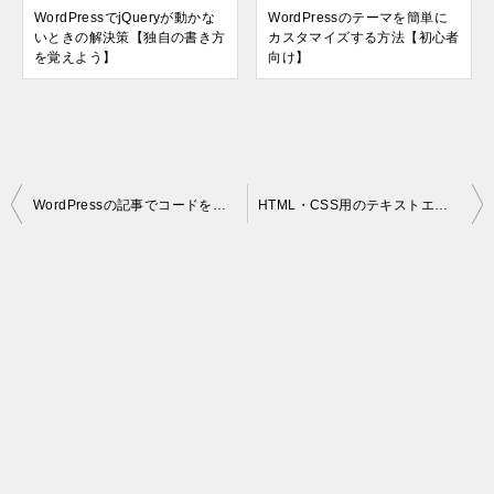
WordPressでjQueryが動かな
WordPressのテーマを簡単に
いときの解決策【独自の書き方
カスタマイズする方法【初心者
を覚えよう】
向け】
投
WordPressの記事でコードをわかりやすく表示する方法【Prism.js】
HTML・CSS用のテキストエディタならMeryがおすすめ！5つの理由とは？
稿
ナ
ビ
ゲ
ー
シ
ョ
ン