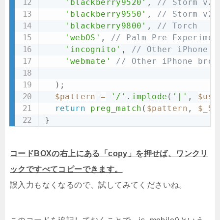
'blackberry9520'
,
// Storm v2
'blackberry9550'
,
// Storm v2
'blackberry9800'
,
// Torch
'webOS'
,
// Palm Pre Experimen
'incognito'
,
// Other iPhone b
'webmate'
// Other iPhone brow
)
;
$pattern
=
'/'
.
implode
(
'|'
,
$use
return
preg_match
(
$pattern
,
$_SE
}
コードBOXの右上にある「copy」を押せば、ワンクリ
ックですべてコピーできます。
誤入力もなくなるので、試してみてくださいね。