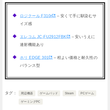
ロジクール F310r
– 安くて手に馴染むサ
イズ感
エレコム JC-FU2912FBK
– 安いうえに
連射機能あり
ホリ EDGE 301
– 程よい価格と耐久性の
バランス型
タグ
周辺機器
ゲームパッド
Steam
PCゲーム
ゲーミングPC