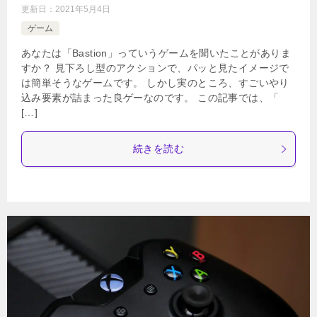
更新日：
2021年5月4日
ゲーム
あなたは「Bastion」っていうゲームを聞いたことがありま
すか？ 見下ろし型のアクションで、パッと見たイメージで
は簡単そうなゲームです。 しかし実のところ、すごいやり
込み要素が詰まった良ゲーなのです。 この記事では、「
[…]
続きを読む