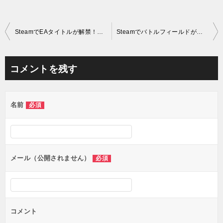
投
SteamでEAタイトルが解禁！ついにOriginなしでプレイできる！
Steamでバトルフィールドが配信開始！BF1～BFVまでシリーズを網羅！
稿
ナ
コメントを残す
ビ
ゲ
名前
必須
ー
シ
ョ
ン
メール（公開されません）
必須
コメント