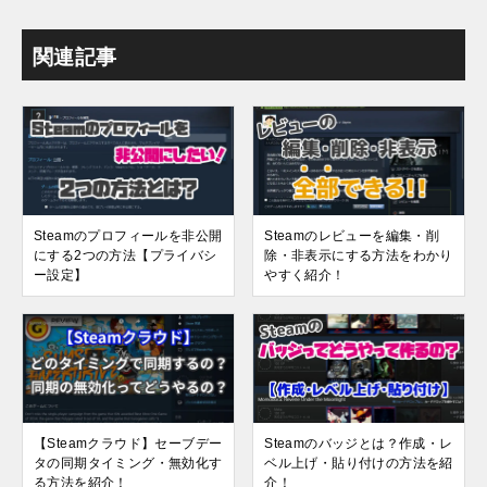
関連記事
Steamのプロフィールを非公開
Steamのレビューを編集・削
にする2つの方法【プライバシ
除・非表示にする方法をわかり
ー設定】
やすく紹介！
【Steamクラウド】セーブデー
Steamのバッジとは？作成・レ
タの同期タイミング・無効化す
ベル上げ・貼り付けの方法を紹
る方法を紹介！
介！