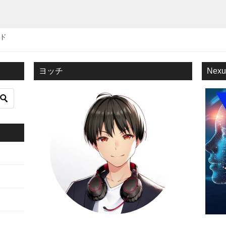
ウド
ヨッチ
Nex